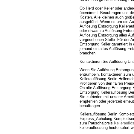
Ob Herd oder Keller oder ander
übernimmt. Beauftragen uns dire
Kosten. Alle kleinen auch grö
ausgeführt. Wenn es um die Aufl
Auflösung Entsorgung Kelleraufl
oder etwas zu Auflösung Entsor
Auflösung Entsorgung alles Auf
vorgesehenen Stelle. Für der Au
Entsorgung Keller garantiert i
jemand ein altes Auflösung En
brauchen.
Kontaktieren Sie Auflösung Ents
Wenn Sie Auflösung Entsorgung
entrümpeln, kontaktieren zum u
Kellerauflösung Berlin Hellers
Profitieren von den fairen Pre
Ob alte Auflösung Entsorgung Ke
Entsorgung Kellerauflösung Be
Sie zufrieden mit unserer Arbei
empfehlen oder jederzeit erneut
beauftragen.
Kellerauflösung Berlin Komplett
Express_Abholung Komplettserv
zum Pauschalpreis
Kellerauflö
kelleraufloesung-heute.sofort