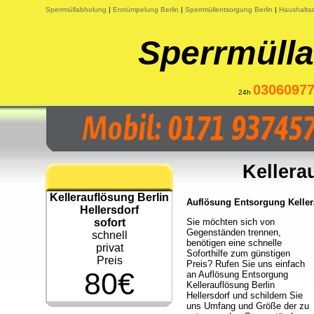
Sperrmüllabholung
|
Entrümpelung Berlin
|
Sperrmüllentsorgung Berlin
|
Haushaltsa
Sperrmülla
0306097
24h
Kellera
Kellerauflösung Berlin
Auflösung Entsorgung Kellera
Hellersdorf
sofort
Sie möchten sich von
Gegenständen trennen,
schnell
benötigen eine schnelle
privat
Soforthilfe zum günstigen
Preis
Preis? Rufen Sie uns einfach
80€
an Auflösung Entsorgung
Kellerauflösung Berlin
Hellersdorf und schildern Sie
uns Umfang und Größe der zu