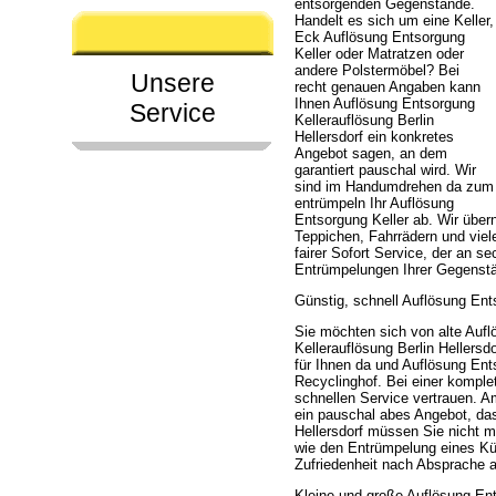
entsorgenden Gegenstände.
Handelt es sich um eine Keller,
Eck Auflösung Entsorgung
Keller oder Matratzen oder
andere Polstermöbel? Bei
Unsere
recht genauen Angaben kann
Ihnen Auflösung Entsorgung
Service
Kellerauflösung Berlin
Hellersdorf ein konkretes
Angebot sagen, an dem
garantiert pauschal wird. Wir
sind im Handumdrehen da zum
entrümpeln Ihr Auflösung
Entsorgung Keller ab. Wir üb
Teppichen, Fahrrädern und viele
fairer Sofort Service, der an 
Entrümpelungen Ihrer Gegenstä
Günstig, schnell Auflösung Ents
Sie möchten sich von alte Aufl
Kellerauflösung Berlin Hellersd
für Ihnen da und Auflösung Ent
Recyclinghof. Bei einer komple
schnellen Service vertrauen. 
ein pauschal abes Angebot, das
Hellersdorf müssen Sie nicht 
wie den Entrümpelung eines Kü
Zufriedenheit nach Absprache a
Kleine und große Auflösung Ent