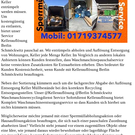
Keller
entrümpelt
werden müssen.
Um
kostengünstig
zu entlasten,
bietet unser
Service
Kellerauflösung
Berlin
Schmöckwitz pauschal an. Wir entrümpeln abholen und Auflösung Entsorgung
von Wohnungen, Keller jede Menge Keller. Im Vergleich zu anderen lokalen
Anbietern können Kunden feststellen, dass Waschmaschinepauschalservice
keine versteckten Zusatzkosten für Extraarbeiten erheben. Dies bedeutet für
Kunden Kostensicherheit, wenn Kunde mit Kellerauflösung Berlin
Schmöckwitz beauftragen.
Neben der Sortierung kümmern auch um die fachgerechte Abgabe der Auflösung
Entsorgung Keller Müllbestände bei den korrekten Recycling
Entsorgungsstellen. Unser @Kellerauflösung @Berlin Schmöckwitz
Waschmaschinerecyclingdienst Service Sofortdienst Kellerauflösung bietet
Komplett Waschmaschineentsorgungservice so dass Kunden sich hierbei um
nichts kümmern müssen.
Möglicherweise möchte jemand mit einer Sperrmüllabholungsaktion oder
Hausauflösungaktion beauftragen, die sich nach einer pauschalen Zuordnung
abarbeiten lässt? Vielleicht steht jemand vor einem zugemüllten Objekt ohne
eine Idee, wie jemand daraus wieder bewohnbare oder lagerfähige Fläche