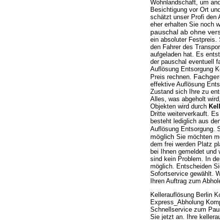
Wohnlandschaft, um and
Besichtigung vor Ort und
schätzt unser Profi den 
eher erhalten Sie noch 
pauschal ab ohne ver
ein absoluter Festpreis.
den Fahrer des Transpor
aufgeladen hat. Es entst
der pauschal eventuell 
Auflösung Entsorgung K
Fachger
Preis rechnen.
effektive Auflösung Ents
Zustand sich Ihre zu ent
Alles, was abgeholt wir
Objekten wird durch
Kel
Dritte weiterverkauft. 
besteht lediglich aus de
Auflösung Entsorgung. 
möglich
Sie möchten mög
dem frei werden Platz 
bei Ihnen gemeldet und 
sind kein Problem. In d
möglich. Entscheiden Si
Sofortservice gewählt.
Ihren Auftrag zum Abho
Kellerauflösung Berlin K
Express_Abholung Komple
Schnellservice zum Pau
Sie jetzt an. Ihre kelle