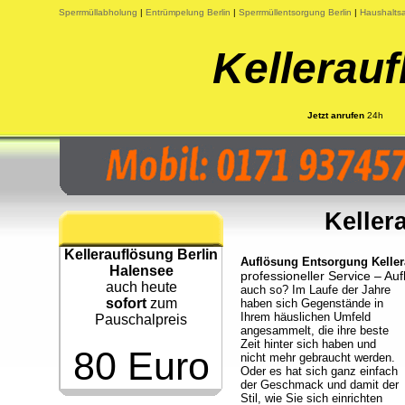
Sperrmüllabholung
|
Entrümpelung Berlin
|
Sperrmüllentsorgung Berlin
|
Haushaltsa
Kellerauf
Jetzt anrufen
24h
Keller
Kellerauflösung Berlin
Auflösung Entsorgung Kellera
Halensee
professioneller Service – A
auch heute
auch so? Im Laufe der Jahre
sofort
zum
haben sich Gegenstände in
Ihrem häuslichen Umfeld
Pauschalpreis
angesammelt, die ihre beste
Zeit hinter sich haben und
80 Euro
nicht mehr gebraucht werden.
Oder es hat sich ganz einfach
der Geschmack und damit der
Stil, wie Sie sich einrichten