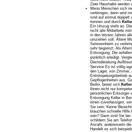
Zwei Haushalte werden
Wenn Menschen sich ine
verbringen, dann wird me
sind auf einmal doppelt 
trennen und durch
Kelle
Ein Umzug steht an. Die
nicht alle Möbelteile m
in den letzten Jahren a
umziehen soll. Ältere M
Seniorenheim zu verbring
sehr begrenzt. Als Alter
Entsorgung. Die anfalle
pünktlich erledigt. Verg
Dienstleistung Auflös
Service
Es ist völlig e
den Lager, von Zimmer, 
Entrümpelungsbetrieb au
Gepflogenheiten aus. Ge
Berlin, bietet sich
Kelle
Ihnen nicht nur kompeten
persönlichen Entsorger v
Entsorgung Keller in Be
einen zuverlässigen, se
Keine Besicht
Sie sein.
brauchen schnelle Hilfe
sein? Dann sind Sie bei
schildern Sie am Telefon
Anzahl, andererseits d
Handelt es sich beispiel