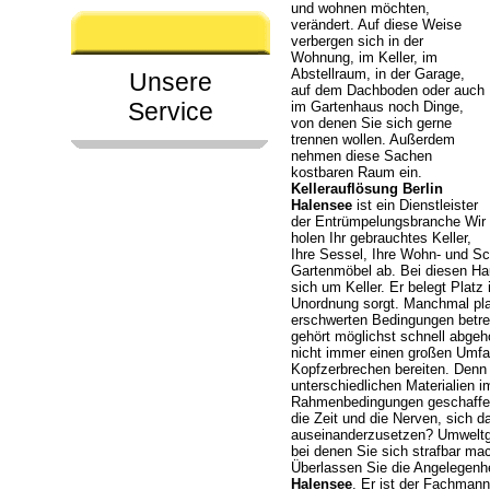
und wohnen möchten,
verändert. Auf diese Weise
verbergen sich in der
Wohnung, im Keller, im
Abstellraum, in der Garage,
Unsere
auf dem Dachboden oder auch
Service
im Gartenhaus noch Dinge,
von denen Sie sich gerne
trennen wollen. Außerdem
nehmen diese Sachen
kostbaren Raum ein.
Kellerauflösung Berlin
Halensee
ist ein Dienstleister
der Entrümpelungsbranche Wir
holen Ihr gebrauchtes Keller,
Ihre Sessel, Ihre Wohn- und Sc
Gartenmöbel ab. Bei diesen Ha
sich um Keller. Er belegt Platz
Unordnung sorgt. Manchmal pla
erschwerten Bedingungen betret
gehört möglichst schnell abgeh
nicht immer einen großen Umfa
Kopfzerbrechen bereiten. Denn 
unterschiedlichen Materialien 
Rahmenbedingungen geschaffen,
die Zeit und die Nerven, sich d
auseinanderzusetzen? Umweltg
bei denen Sie sich strafbar ma
Überlassen Sie die Angelegenhe
Halensee
. Er ist der Fachman