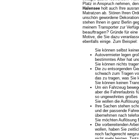
Platz in Anspruch nehmen, den
Halensee
holt auch Ihre ausran
Matratzen ab. Stören Ihren Or
unschön gewordene Dekorations
stehen Ihnen in ganz Berlin g
meinem Transporter zur Verfü
beauftragen?
Gründe für eine
Motive, die Sie dazu veranlass
ebenfalls einige. Zum Beispiel:
Sie können selbst keine
Autovermieter legen gro
bestimmtes Alter hat und
Sie können nichts trage
Die zu entsorgenden Gege
schwach zum Tragen von 
das zu tragen, was Sie 
Sie können keinen Trans
Um ein Fahrzeug bewegen
aber die Fahrerlaubnis fü
so ungewohntes großes 
Sie wollen die Auflösung
Ihre Sachen stehen schon
und der passende Fahrer
übernehmen nach telefon
Sie möchten Auflösung E
Die vorbereitenden Arbe
wollen, haben Sie zeitl
noch fachgerecht wegzub
nicht mehr leisten. Trot