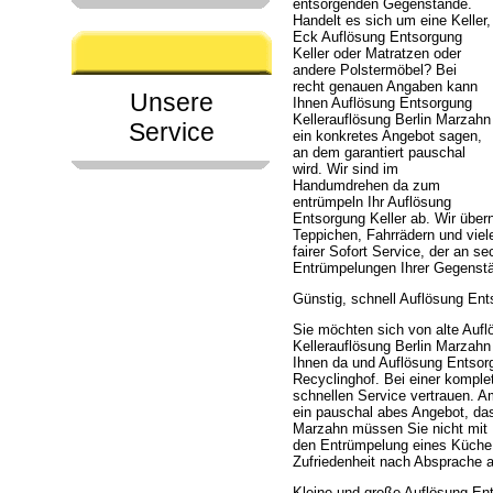
entsorgenden Gegenstände.
Handelt es sich um eine Keller,
Eck Auflösung Entsorgung
Keller oder Matratzen oder
andere Polstermöbel? Bei
recht genauen Angaben kann
Unsere
Ihnen Auflösung Entsorgung
Kellerauflösung Berlin Marzahn
Service
ein konkretes Angebot sagen,
an dem garantiert pauschal
wird. Wir sind im
Handumdrehen da zum
entrümpeln Ihr Auflösung
Entsorgung Keller ab. Wir üb
Teppichen, Fahrrädern und viel
fairer Sofort Service, der an 
Entrümpelungen Ihrer Gegenstä
Günstig, schnell Auflösung Ent
Sie möchten sich von alte Aufl
Kellerauflösung Berlin Marzahn 
Ihnen da und Auflösung Entsorg
Recyclinghof. Bei einer komple
schnellen Service vertrauen. 
ein pauschal abes Angebot, das
Marzahn müssen Sie nicht mit 
den Entrümpelung eines Küche.
Zufriedenheit nach Absprache a
Kleine und große Auflösung Ent