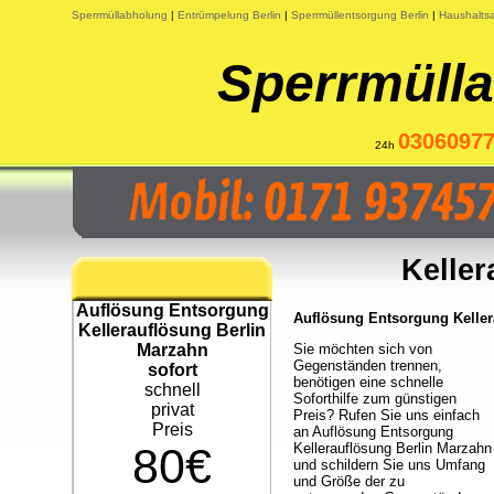
Sperrmüllabholung
|
Entrümpelung Berlin
|
Sperrmüllentsorgung Berlin
|
Haushaltsa
Sperrmülla
0306097
24h
Keller
Auflösung Entsorgung
Auflösung Entsorgung Kellera
Kellerauflösung Berlin
Marzahn
Sie möchten sich von
Gegenständen trennen,
sofort
benötigen eine schnelle
schnell
Soforthilfe zum günstigen
privat
Preis? Rufen Sie uns einfach
Preis
an Auflösung Entsorgung
80€
Kellerauflösung Berlin Marzahn
und schildern Sie uns Umfang
und Größe der zu